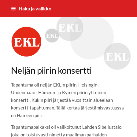
Siirry
Haku ja valikko
sivun
sisältöön
Riihimäen Eläkkeensaajat ry
Neljän piirin konsertti
Tapahtuma oli neljän EKL:n piirin, Helsingin-,
Uudenmaan-, Hämeen- ja Kymen piirin yhteinen
konsertti. Kukin piiri järjestää vuosittain alueelaan
konserttitapahtuman. Tällä kertaa järjestämisvastuussa
oli Hämeen piiri.
Tapahtumapaikaksi oli valikoitunut Lahden Sibeliustalo,
joka on toistuvasti nimetty maailman parhaiden