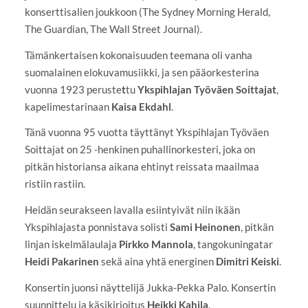
konserttisalien joukkoon (The Sydney Morning Herald,
The Guardian, The Wall Street Journal).
Tämänkertaisen kokonaisuuden teemana oli vanha
suomalainen elokuvamusiikki, ja sen pääorkesterina
vuonna 1923 peruste
t
tu
Ykspihlajan Työväen Soittajat
,
kapelimestarinaan
Kaisa Ekdahl
.
Tänä vuonna 95 vuotta täyttänyt Ykspihlajan Työväen
Soittajat on 25 -henkinen puhallinorkesteri, joka on
pitkän historiansa aikana ehtinyt reissata maailmaa
ristiin rastiin.
Heidän seurakseen lavalla esiintyivät niin ikään
Ykspihlajasta ponnistava solisti
Sami Heinonen
, pitkän
linjan iskelmälaulaja
Pirkko Mannola
, tangokuningatar
Heidi Pakarinen
sekä aina yhtä energinen
Dimitri Keiski
.
Konsertin juonsi näyttelijä Jukka-Pekka Palo. Konsertin
suunnittelu ja käsikirjoitus
Heikki Kahila
.