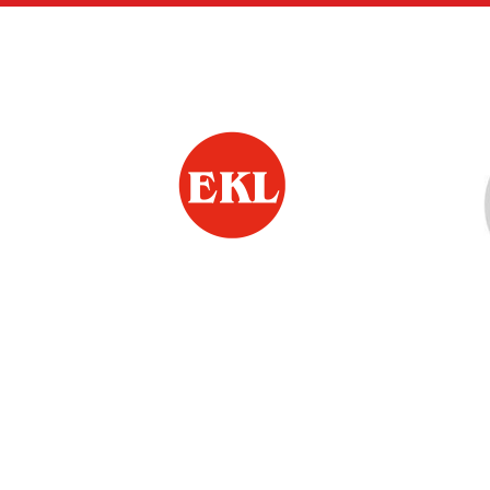
Siirry
sivun
sisältöön
Riihimäen Eläkkeen