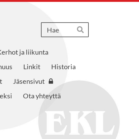
Haku
Hae
erhot ja liikunta
nuus
Linkit
Historia
t
Jäsensivut
neksi
Ota yhteyttä