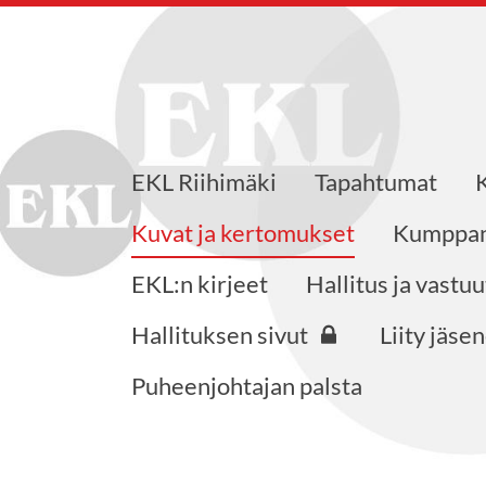
EKL Riihimäki
Tapahtumat
K
saajat ry
Kuvat ja kertomukset
Kumppa
EKL:n kirjeet
Hallitus ja vastuu
Hallituksen sivut
Liity jäse
Puheenjohtajan palsta