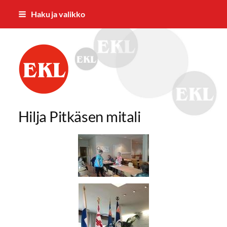
Siirry
Haku ja valikko
sivun
sisältöön
Riihimäen Eläkkeensaajat ry
Hilja Pitkäsen mitali