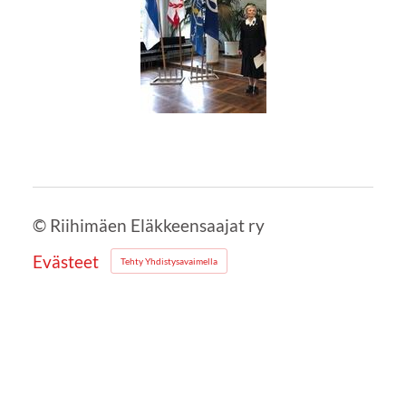
©
Riihimäen Eläkkeensaajat ry
Evästeet
Tehty Yhdistysavaimella