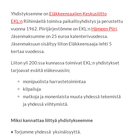
Yhdistyksemme on
Eläkkeensaajien Keskusliitto
EKL:n
Riihimäellä toimiva paikallisyhdistys ja perustettu
vuonna 1962. Piirijärjestömme on EKL:n
Hämeen Piiri
.
Jäsenmaksumme on 25 euroa kalenterivuodessa.
Jäsenmaksuun sisältyy liiton Eläkkeensaaja-lehti 5
kertaa vuodessa.
Liiton yli 200:ssa kunnassa toimivat EKL:n yhdistykset
tarjoavat eväitä eläkevuosiin;
monipuolista harrastetoimintaa
kilpailuja
matkoja ja monenlaista muuta yhdessä tekemistä
ja yhdessä viihtymistä.
Miksi kannattaa liittyä yhdistykseemme
♦ Torjumme yhdessä yksinäisyyttä.