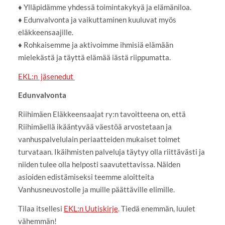
♦ Ylläpidämme yhdessä toimintakykyä ja elämäniloa.
♦ Edunvalvonta ja vaikuttaminen kuuluvat myös
eläkkeensaajille.
♦ Rohkaisemme ja aktivoimme ihmisiä elämään
mielekästä ja täyttä elämää iästä riippumatta.
EKL:n jäsenedut
Edunvalvonta
Riihimäen Eläkkeensaajat ry:n tavoitteena on, että
Riihimäellä ikääntyvää väestöä arvostetaan ja
vanhuspalvelulain periaatteiden mukaiset toimet
turvataan. Ikäihmisten palveluja täytyy olla riittävästi ja
niiden tulee olla helposti saavutettavissa. Näiden
asioiden edistämiseksi teemme aloitteita
Vanhusneuvostolle ja muille päättäville elimille.
Tilaa itsellesi
EKL:n Uutiskirje
. Tiedä enemmän, luulet
vähemmän!