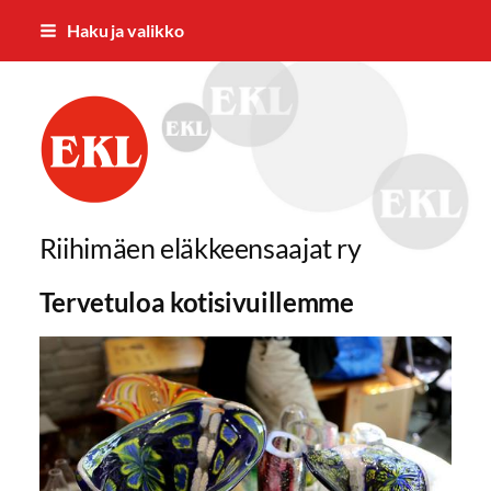
Siirry
Haku ja valikko
sivun
sisältöön
Riihimäen Eläkkeensaajat ry
Riihimäen eläkkeensaajat ry
Tervetuloa kotisivuillemme