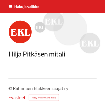
Siirry
Haku ja valikko
sivun
sisältöön
Riihimäen Eläkkeensaajat ry
Hilja Pitkäsen mitali
©
Riihimäen Eläkkeensaajat ry
Evästeet
Tehty Yhdistysavaimella