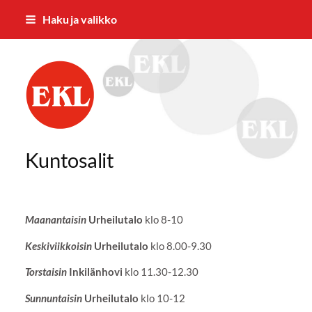
Siirry
Haku ja valikko
sivun
sisältöön
Riihimäen Eläkkeensaajat ry
Kuntosalit
Maanantaisin
Urheilutalo
klo 8-10
Keskiviikkoisin
Urheilutalo
klo 8.00-9.30
Torstaisin
Inkilänhovi
klo 11.30-12.30
Sunnuntaisin
Urheilutalo
klo 10-12