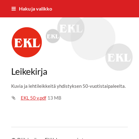
Siirry
Haku ja valikko
sivun
sisältöön
Riihimäen Eläkkeensaajat ry
Leikekirja
Kuvia ja lehtileikkeitä yhdistyksen 50-vuotistaipaleelta.
EKL 50 v.pdf
13 MB