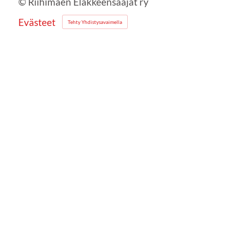
©
Riihimäen Eläkkeensaajat ry
Evästeet
Tehty Yhdistysavaimella